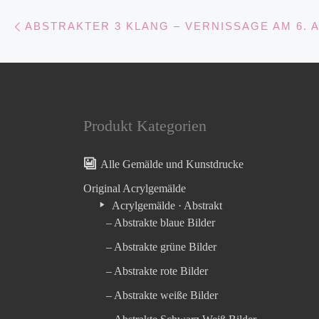
Beitragsnavigation
Vorheriger Beitrag
ABSTRAKTER 3 KLANG – VERNISSAGE AM 6. A
Produkt Kategorien
Alle Gemälde und Kunstdrucke
Original Acrylgemälde
Acrylgemälde · Abstrakt
– Abstrakte blaue Bilder
– Abstrakte grüne Bilder
– Abstrakte rote Bilder
– Abstrakte weiße Bilder