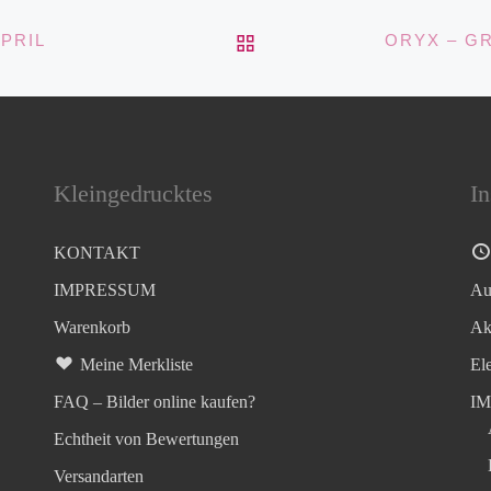
ZURÜCK ZUR BEITRA
PRIL
Kleingedrucktes
In
KONTAKT
IMPRESSUM
Au
Warenkorb
Ak
Meine Merkliste
El
FAQ – Bilder online kaufen?
I
Echtheit von Bewertungen
Versandarten