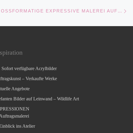
Nä
GSLISTE
ORYX – GROSSFORMATIGE EXPRESSIVE MALEREI AUF LEINWAND
spiration
Sofort verfügbare Acrylbilder
ftragskunst – Verkaufte Werke
tuelle Angebote
efanten Bilder auf Leinwand – Wildlife Art
MPRESSIONEN
Auftragsmalerei
Einblick ins Atelier