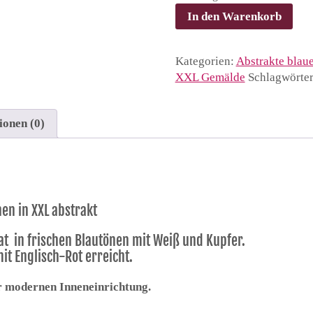
'Ozean
In den Warenkorb
Blick
#6'
-
Kategorien:
Abstrakte blaue
Leinwandbild
XXL Gemälde
Schlagwörte
XXL
abstrakt
Menge
ionen (0)
en in XXL abstrakt
kat in frischen Blautönen mit Weiß und Kupfer.
it Englisch-Rot erreicht.
ner modernen Inneneinrichtung.