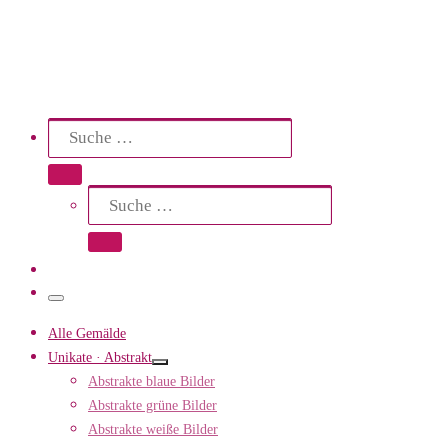
Search
Suche
Suche …
Suche
Suche …
Menü
Alle Gemälde
Unikate · Abstrakt
Abstrakte blaue Bilder
Abstrakte grüne Bilder
Abstrakte weiße Bilder