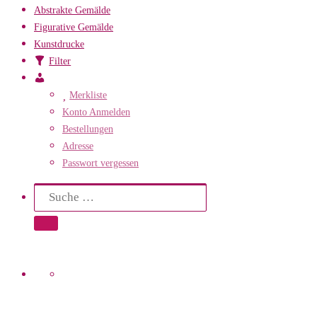
Abstrakte Gemälde
Figurative Gemälde
Kunstdrucke
Filter
Mein
Konto
Merkliste
Konto Anmelden
Bestellungen
Adresse
Passwort vergessen
Search
Suche
Suche …