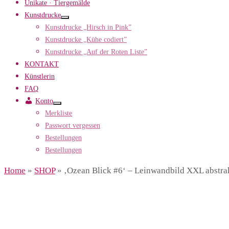
Unikate · Tiergemälde
Kunstdrucke
Kunstdrucke „Hirsch in Pink”
Kunstdrucke „Kühe codiert”
Kunstdrucke „Auf der Roten Liste”
KONTAKT
Künstlerin
FAQ
Konto
Merkliste
Passwort vergessen
Bestellungen
Bestellungen
Home
»
SHOP
»
‚Ozean Blick #6‘ – Leinwandbild XXL abstra