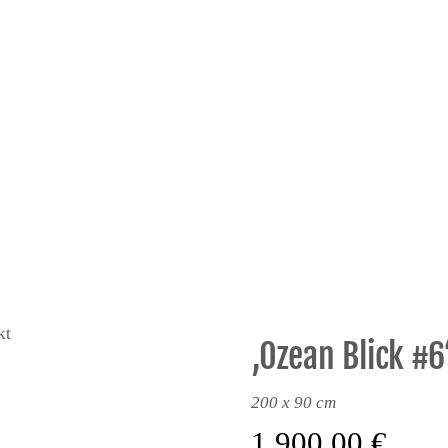
kt
‚Ozean Blick #6
200 x 90 cm
1.900,00
€