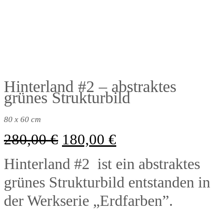
Hinterland #2 – abstraktes
grünes Strukturbild
80 x 60 cm
Ursprünglicher
Aktueller
280,00
€
180,00
€
Preis
Preis
war:
ist:
Hinterland #2 ist ein abstraktes
280,00 €
180,00 €.
grünes Strukturbild entstanden in
der Werkserie „Erdfarben”.