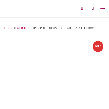
Zum Inhalt springen
Search
Me
Home
»
SHOP
»
Tiefsee in Türkis – Unikat – XXL Leinwand
SOLD