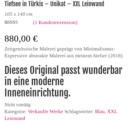
Tiefsee in Türkis – Unikat – XXL Leinwand
105 x 140 cm
(
1
Kundenrezension)
Bewertet mit
1
5.00
von 5,
880,00
€
basierend
auf
Zeitgenössische Malerei geprägt von Minimalismus:
Kundenbew
ertung
Expressive abstrakte Malerei aus meinem Atelier (2018)
Dieses Original passt wunderbar
in eine moderne
Inneneinrichtung.
Nicht vorrätig
Kategorie:
Verkaufte Werke
Schlagwörter:
Blau
,
XXL
Leinwand