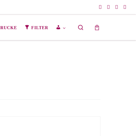
Search
M
DRUCKE
FILTER
E
I
N
K
O
N
T
O