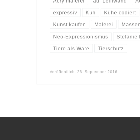
Acrylmalerei
auf Leinwand
A
expressiv
Kuh
Kühe codiert
Kunst kaufen
Malerei
Massen
Neo-Expressionismus
Stefanie
Tiere als Ware
Tierschutz
Veröffentlicht
26. September 2016