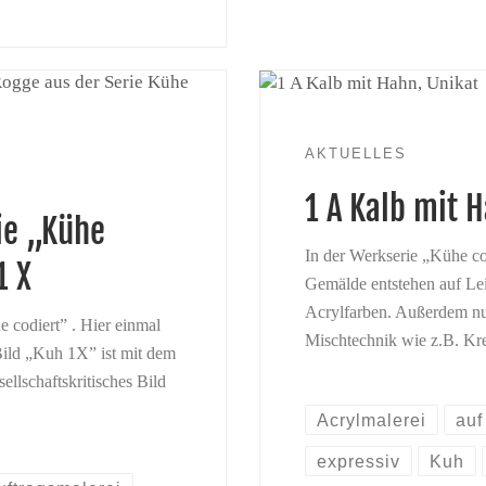
AKTUELLES
1 A Kalb mit 
ie „Kühe
In der Werkserie „Kühe co
1 X
Gemälde entstehen auf Le
Acrylfarben. Außerdem nut
 codiert” . Hier einmal
Mischtechnik wie z.B. Kr
Bild „Kuh 1X” ist mit dem
ellschaftskritisches Bild
Acrylmalerei
auf
expressiv
Kuh