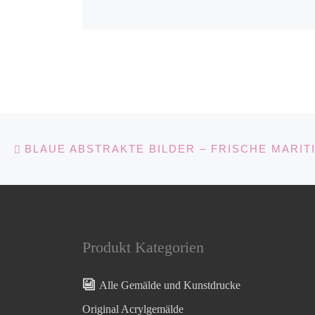
Beitragsnavigation
Vorheriger Beitrag
Produkt Kategorien
Alle Gemälde und Kunstdrucke
Original Acrylgemälde