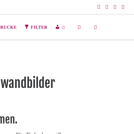
Search
M
DRUCKE
FILTER
E
I
N
K
O
N
T
nwandbilder
O
umen.