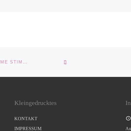
ZURÜCK ZUR BEITRA
BLAUE ABSTRAKTE BILDER – FRISCHE MARITIME STIMMUNG FÜR IHRE WÄNDE
Kleingedrucktes
In
KONTAKT
IMPRESSUM
Au