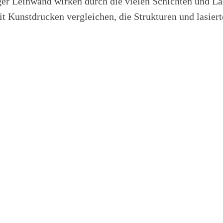
ger Leinwand wirken durch die vielen Schichten und La
it Kunstdrucken vergleichen, die Strukturen und lasie