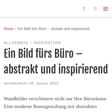
Zum Inhalt springen
Search
Me
Home
»
Ein Bild fürs Büro – abstrakt und inspirierend
ALLGEMEIN
INSPIRATION
Ein Bild fürs Büro –
abstrakt und inspirierend
Veröffentlicht
18. Januar 2023
Wandbilder verschönern nicht nur Ihre Büroräume.
Eine moderne Raumgestaltung mit abstrakten