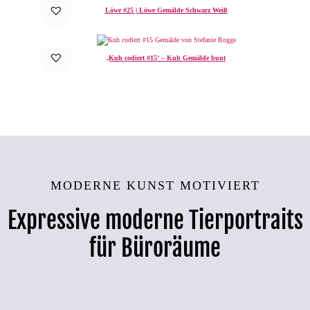
Löwe #25 | Löwe Gemälde Schwarz Weiß
‚Kuh codiert #15‘ – Kuh Gemälde bunt
MODERNE KUNST MOTIVIERT
Expressive moderne Tierportraits
für Büroräume